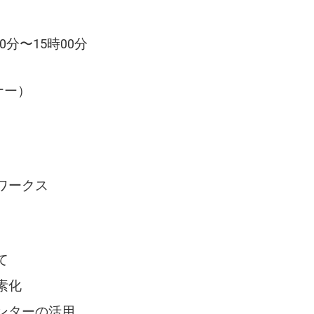
00分〜15時00分
ナー）
ワークス
て
素化
ンターの活用