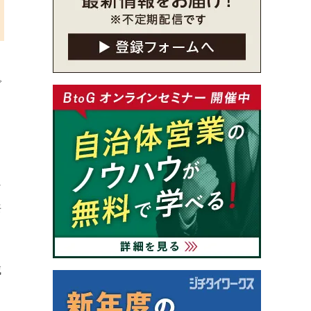
で
な
共
域