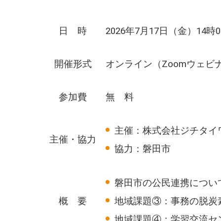
日 時
2026年7月17日（
金
）14時
開催形式
オンライン（Zoomウェビ
参加費
無 料
主催：株式会社ジチタイ
主催・協力
協力：磐田市
磐田市の公民連携につい
概 要
地域課題③：事務の脱炭
地域課題④：学習交流セ