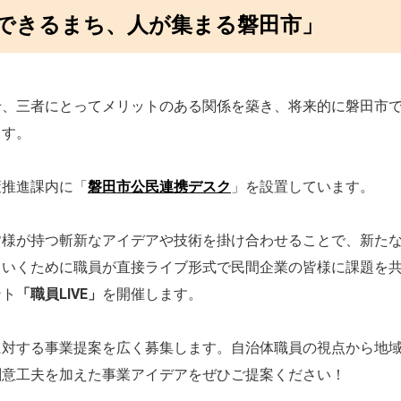
できるまち、人が集まる磐田市」
せ、三者にとってメリットのある関係を築き、将来的に磐田市
ます。
策推進課内に「
磐田市公民連携デスク
」を設置しています。
皆様が持つ斬新なアイデアや技術を掛け合わせることで、新た
ていくために職員が直接ライブ形式で民間企業の皆様に課題を
ント
「職員LIVE」
を開催します。
に対する事業提案を広く募集します。自治体職員の視点から地
創意工夫を加えた事業アイデアをぜひご提案ください！