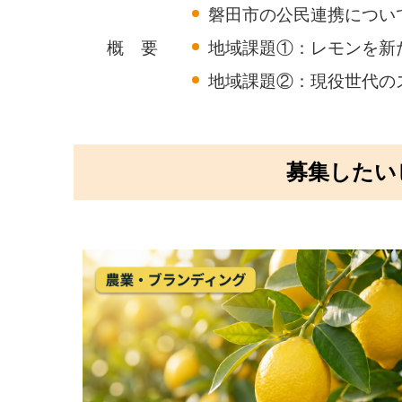
磐田市の公民連携につい
概 要
地域課題①：レモンを新
地域課題②：現役世代の
募集したい