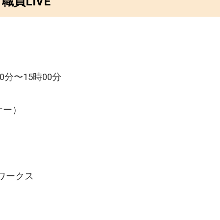
員LIVE
00分〜15時00分
ナー）
ワークス