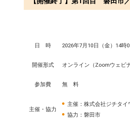
【開催終了】第1回目 磐田市／職
日 時
2026年7月10日（金）14時
開催形式
オンライン（Zoomウェビ
参加費
無 料
主催：株式会社ジチタイ
主催・協力
協力：磐田市