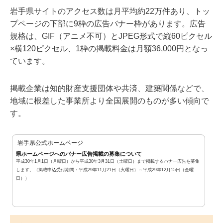
岩手県サイトのアクセス数は月平均約22万件あり、トッ
プページの下部に9枠の広告バナー枠があります。広告
規格は、GIF（アニメ不可）とJPEG形式で縦60ピクセル
×横120ピクセル、1枠の掲載料金は月額36,000円となっ
ています。
掲載企業は知的財産支援団体や共済、建築関係などで、
地域に根差した事業所より全国展開のものが多い傾向で
す。
岩手県公式ホームページ
県ホームページへのバナー広告掲載の募集について
平成30年1月1日（月曜日）から平成30年3月31日（土曜日）まで掲載するバナー広告を募集
します。（掲載申込受付期間：平成29年11月21日（火曜日）～平成29年12月15日（金曜
日））