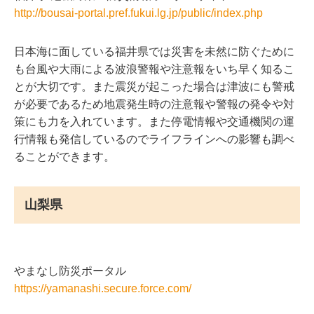
http://bousai-portal.pref.fukui.lg.jp/public/index.php
日本海に面している福井県では災害を未然に防ぐために
も台風や大雨による波浪警報や注意報をいち早く知るこ
とが大切です。また震災が起こった場合は津波にも警戒
が必要であるため地震発生時の注意報や警報の発令や対
策にも力を入れています。また停電情報や交通機関の運
行情報も発信しているのでライフラインへの影響も調べ
ることができます。
山梨県
やまなし防災ポータル
https://yamanashi.secure.force.com/