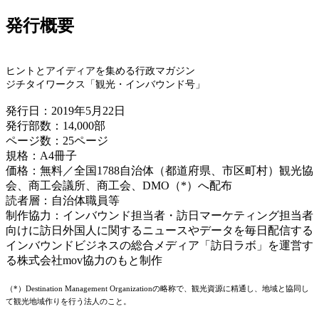
発行概要
ヒントとアイディアを集める行政マガジン
ジチタイワークス「観光・インバウンド号」
発行日：2019年5月22日
発行部数：14,000部
ページ数：25ページ
規格：A4冊子
価格：無料／全国1788自治体（都道府県、市区町村）観光協
会、商工会議所、商工会、DMO（*）へ配布
読者層：自治体職員等
制作協力：インバウンド担当者・訪日マーケティング担当者
向けに訪日外国人に関するニュースやデータを毎日配信する
インバウンドビジネスの総合メディア「訪日ラボ」を運営す
る株式会社mov協力のもと制作
（*）Destination Management Organizationの略称で、観光資源に精通し、地域と協同し
て観光地域作りを行う法人のこと。