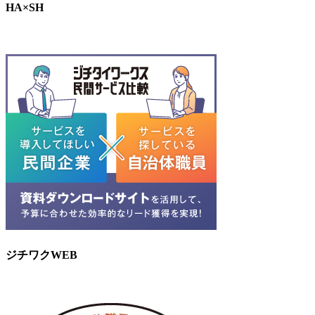
HA×SH
ジチワクWEB