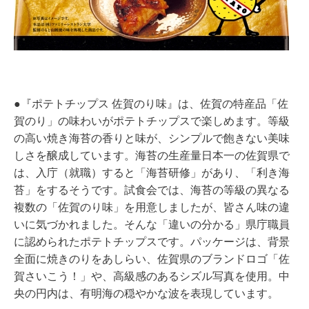
●『ポテトチップス 佐賀のり味』は、佐賀の特産品「佐
賀のり」の味わいがポテトチップスで楽しめます。等級
の高い焼き海苔の香りと味が、シンプルで飽きない美味
しさを醸成しています。海苔の生産量日本一の佐賀県で
は、入庁（就職）すると「海苔研修」があり、「利き海
苔」をするそうです。試食会では、海苔の等級の異なる
複数の「佐賀のり味」を用意しましたが、皆さん味の違
いに気づかれました。そんな「違いの分かる」県庁職員
に認められたポテトチップスです。パッケージは、背景
全面に焼きのりをあしらい、佐賀県のブランドロゴ「佐
賀さいこう！」や、高級感のあるシズル写真を使用。中
央の円内は、有明海の穏やかな波を表現しています。