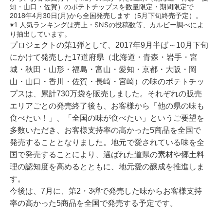
知・山口・佐賀）のポテトチップスを数量限定・期間限定で
2018年4月30日(月)から全国発売します（5月下旬終売予定）。
※1 人気ランキングは売上・SNSの投稿数等、カルビー調べによ
り抽出しています。
プロジェクトの第1弾として、2017年9月半ば～10月下旬
にかけて発売した17道府県（北海道・青森・岩手・宮
城・秋田・山形・福島・富山・愛知・京都・大阪・岡
山・山口・香川・佐賀・長崎・宮崎）の味のポテトチッ
プスは、累計730万袋を販売しました。それぞれの販売
エリアごとの発売終了後も、お客様から「他の県の味も
食べたい！」、「全国の味が食べたい」というご要望を
多数いただき、お客様支持率の高かった5商品を全国で
発売することとなりました。地元で愛されている味を全
国で発売することにより、選ばれた道県の素材や郷土料
理の認知度を高めるとともに、地元愛の醸成を推進しま
す。
今後は、7月に、第2・3弾で発売した味からお客様支持
率の高かった5商品を全国で発売する予定です。