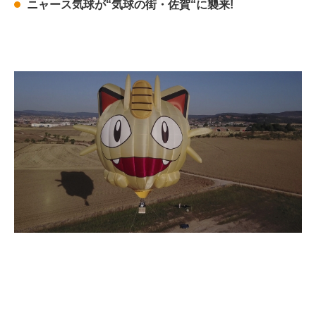
ニャース気球が“気球の街・佐賀“に襲来!