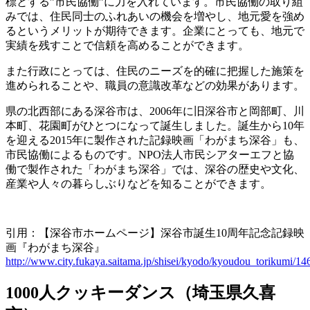
標とする”市民協働”に力を入れています。市民協働の取り組
みでは、住民同士のふれあいの機会を増やし、地元愛を強め
るというメリットが期待できます。企業にとっても、地元で
実績を残すことで信頼を高めることができます。
また行政にとっては、住民のニーズを的確に把握した施策を
進められることや、職員の意識改革などの効果があります。
県の北西部にある深谷市は、2006年に旧深谷市と岡部町、川
本町、花園町がひとつになって誕生しました。誕生から10年
を迎える2015年に製作された記録映画「わがまち深谷」も、
市民協働によるものです。NPO法人市民シアターエフと協
働で製作された「わがまち深谷」では、深谷の歴史や文化、
産業や人々の暮らしぶりなどを知ることができます。
引用：【深谷市ホームページ】深谷市誕生10周年記念記録映
画『わがまち深谷』
http://www.city.fukaya.saitama.jp/shisei/kyodo/kyoudou_torikumi/1
1000人クッキーダンス（埼玉県久喜