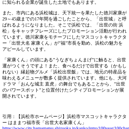
に知られる企業が誕生した土地でもあります。
また、市内にある浜松城は、天下統一を果たした徳川家康が
29～45歳までの17年間を過ごしたことから、「出世城」と呼
ばれるようになりました。そこで浜松では、「出世の街 浜
松」をキャッチフレーズにしたプロモーション活動が行われ
ています。徳川家康をモチーフにしたマスコットキャラクタ
ー「出世大名 家康くん」が”福”市長を勤め、浜松の魅力を
アピールしています。
「家康くん」の頭にある”うなぎちょんまげ”に触ると、出世
運がつくそうですよ！また、食べるだけで出世する（かもし
れない）縁起物グルメ「浜松出世飯」では、地元の特産品を
味わえるメニューが数多く提供されています。他にも、大河
ドラマ「おんな城主 直虎」の舞台でもあることから、”出世
のパワースポット”と位置付けたシティプロモーションが展
開されています。
引用：【浜松市ホームページ】浜松市マスコットキャラクタ
ー はままつ福市長「出世大名家康くん」
https://www.city.hamamatsu.shizuoka.jp/kanko/intro/100year/100char