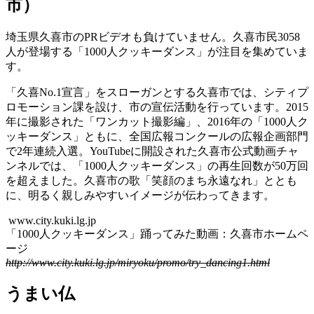
市）
埼玉県久喜市のPRビデオも負けていません。久喜市民3058
人が登場する「1000人クッキーダンス」が注目を集めていま
す。
「久喜No.1宣言」をスローガンとする久喜市では、シティプ
ロモーション課を設け、市の宣伝活動を行っています。2015
年に撮影された「ワンカット撮影編」、2016年の「1000人ク
ッキーダンス」ともに、全国広報コンクールの広報企画部門
で2年連続入選。YouTubeに開設された久喜市公式動画チャ
ンネルでは、「1000人クッキーダンス」の再生回数が50万回
を超えました。久喜市の歌「笑顔のまち永遠なれ」ととも
に、明るく親しみやすいイメージが伝わってきます。
www.city.kuki.lg.jp
「1000人クッキーダンス」踊ってみた動画：久喜市ホームペ
ージ
http://www.city.kuki.lg.jp/miryoku/promo/try_dancing1.html
うまい仏