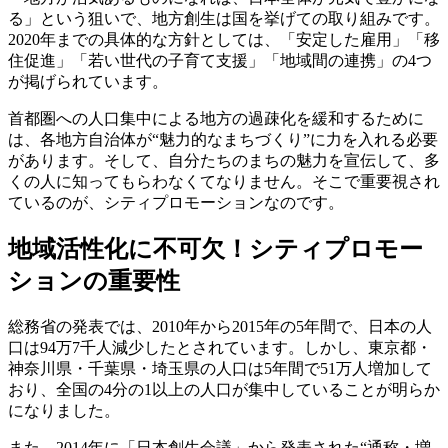
る」という狙いで、地方創生は国を挙げての取り組みです。
2020年までの具体的な方針としては、「安定した雇用」「移
住促進」「若い世代の子育て支援」「地域間の連携」の4つ
が掲げられています。
首都圏への人口集中による地方の過疎化を緩和するために
は、各地方自治体が“魅力的なまちづくり”に力を入れる必要
があります。そして、自分たちのまちの魅力を宣伝して、多
くの人に知ってもらわなくてなりません。そこで重要視され
ているのが、シティプロモーションなのです。
地域活性化に不可欠！シティプロモー
ションの重要性
総務省の発表では、2010年から2015年の5年間で、日本の人
口は94万7千人減少したとされています。しかし、東京都・
神奈川県・千葉県・埼玉県の人口は5年間で51万人増加して
おり、全国の4分の1以上の人口が集中していることが明らか
になりました。
また、2014年に「日本創生会議」から発表された“通称・増