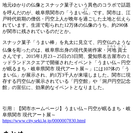
地元ゆかりの仏像とスナック菓子という異色のコラボで話題
ぶつ
を呼んだのが、岐阜県関市の「うまい
仏
」です。関市は、江
戸時代前期の僧侶・円空上人が晩年を過ごした土地と伝えら
れています。生涯で彫られた12万体の仏像のうち、約290体
が関市に残されているのだとか。
スナック菓子「うまい棒」を丸太に見立て、円空仏のような
かわち こうし
仏像を彫ったのは、岐阜県出身の現代美術作家・
河地 貢士
さんです。2015年1月23～25日の3日間、愛知県名古屋市のミ
ッドランドスクエアで開催されたイベント「うまい仏～円空
が眠るまち・岐阜県関市 現代アート展～」には107体の「う
まい仏」が展示され、約1万3千人が来場しました。関市に現
存する円空仏が展示されている「円空館」や「洞戸円空記念
館」の宣伝に、効果的なイベントとなりました。
引用：【関市ホームページ】うまい仏～円空が眠るまち・岐
阜県関市 現代アート展～
https://www.city.seki.lg.jp/0000007830.html