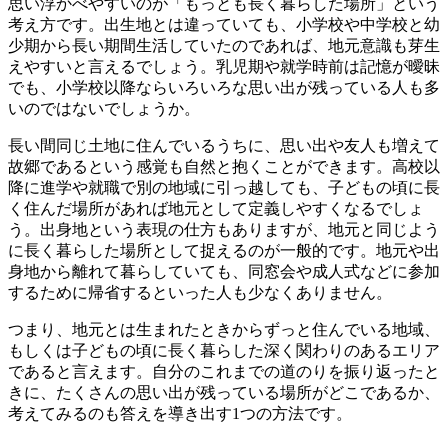
思い浮かべやすいのが「もっとも長く暮らした場所」という
考え方です。出生地とは違っていても、小学校や中学校と幼
少期から長い期間生活していたのであれば、地元意識も芽生
えやすいと言えるでしょう。乳児期や就学時前は記憶が曖昧
でも、小学校以降ならいろいろな思い出が残っている人も多
いのではないでしょうか。
長い間同じ土地に住んでいるうちに、思い出や友人も増えて
故郷であるという感覚も自然と抱くことができます。高校以
降に進学や就職で別の地域に引っ越しても、子どもの頃に長
く住んだ場所があれば地元として定義しやすくなるでしょ
う。出身地という表現の仕方もありますが、地元と同じよう
に長く暮らした場所として捉えるのが一般的です。地元や出
身地から離れて暮らしていても、同窓会や成人式などに参加
するために帰省するといった人も少なくありません。
つまり、地元とは生まれたときからずっと住んでいる地域、
もしくは子どもの頃に長く暮らした深く関わりのあるエリア
であると言えます。自分のこれまでの道のりを振り返ったと
きに、たくさんの思い出が残っている場所がどこであるか、
考えてみるのも答えを導き出す1つの方法です。