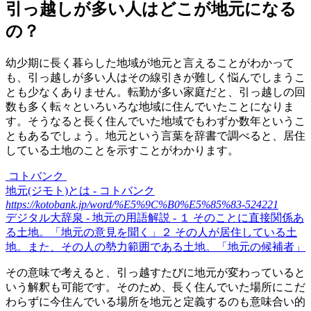
引っ越しが多い人はどこが地元になる
の？
幼少期に長く暮らした地域が地元と言えることがわかって
も、引っ越しが多い人はその線引きが難しく悩んでしまうこ
とも少なくありません。転勤が多い家庭だと、引っ越しの回
数も多く転々といろいろな地域に住んでいたことになりま
す。そうなると長く住んでいた地域でもわずか数年というこ
ともあるでしょう。地元という言葉を辞書で調べると、居住
している土地のことを示すことがわかります。
コトバンク
地元(ジモト)とは - コトバンク
https://kotobank.jp/word/%E5%9C%B0%E5%85%83-524221
デジタル大辞泉 - 地元の用語解説 - １ そのことに直接関係あ
る土地。「地元の意見を聞く」２ その人が居住している土
地。また、その人の勢力範囲である土地。「地元の候補者」
その意味で考えると、引っ越すたびに地元が変わっていると
いう解釈も可能です。そのため、長く住んでいた場所にこだ
わらずに今住んでいる場所を地元と定義するのも意味合い的