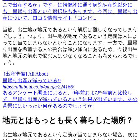
こで出産するか」です。妊婦健診に通う病院や産院以外に
も、里帰り出産という選択肢もあります。今回は、里帰り出
産について、口コミ情報サイト「コンビ...
当然、出生地が地元であるという解釈は難しくなってしまう
でしょう。つまり、出生地が地元であるという定義は人によ
っては当てはまらないということになります。一方で、里帰
り出産を希望する人の割合は減少傾向にあるため、今後出生
地と地元の解釈で悩む人は少なくなることも考えられるでし
ょう。
[出産準備] All About
里帰り出産が減っている!?
https://allabout.co.jp/gm/gc/224166/
あるアンケート調査によると、9年前および5年前と比較し
て、里帰り出産が減っているという結果が出ています。その
背景にはいったい何があるのでしょうか。
地元とはもっとも長く暮らした場所？
出生地が地元であるという定義が当てはまらない場合、次に