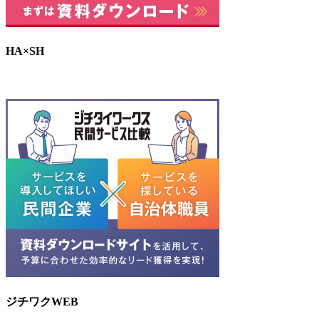
HA×SH
ジチワクWEB