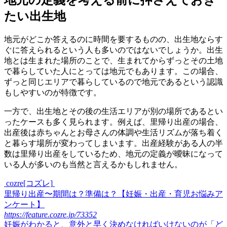
たい出生地
地元がどこか答えるのに時間を要するものの、出生地ならす
ぐに答えられるという人も多いのではないでしょうか。出生
地とは生まれた場所のことで、生まれてからずっとその土地
で暮らしていた人にとっては地元でもあります。この場合、
ずっと同じエリアで暮らしているので地元であるという認識
もしやすいのが特徴です。
一方で、出生地とその後の生活エリアが別の場所であるとい
ったケースも多く見られます。例えば、里帰り出産の場合、
出産後は赤ちゃんとお母さんの体調や生活リズムが落ち着く
と暮らす場所が変わってしまいます。出産経験がある人の半
数は里帰り出産をしているため、地元の定義が曖昧になって
いる人が多いのも当然と言えるかもしれません。
cozre[コズレ]
里帰り出産〜期間は？準備は？【妊娠・出産・育児お悩みア
ンケート】
https://feature.cozre.jp/73352
妊娠がわかると、意外と早く決めなければいけないのが「ど