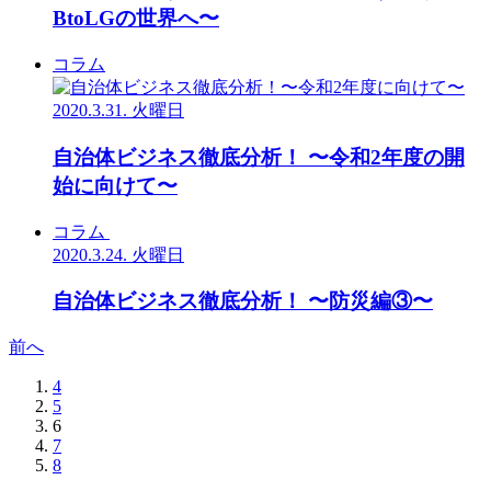
BtoLGの世界へ〜
コラム
2020.3.31. 火曜日
自治体ビジネス徹底分析！ 〜令和2年度の開
始に向けて〜
コラム
2020.3.24. 火曜日
自治体ビジネス徹底分析！ 〜防災編③〜
前へ
4
5
6
7
8